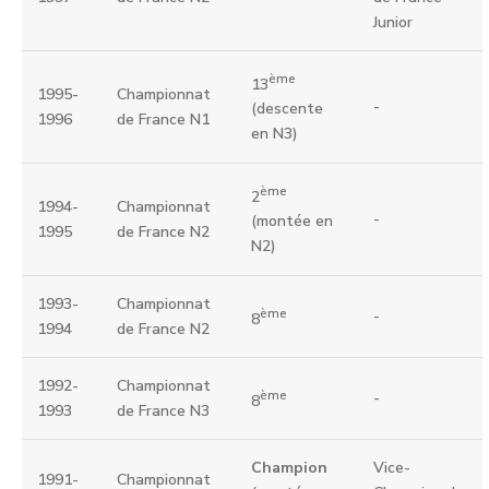
Junior
ème
13
1995-
Championnat
-
(descente
1996
de France N1
en N3)
ème
2
1994-
Championnat
-
(montée en
1995
de France N2
N2)
1993-
Championnat
ème
-
8
1994
de France N2
1992-
Championnat
ème
-
8
1993
de France N3
Champion
Vice-
1991-
Championnat