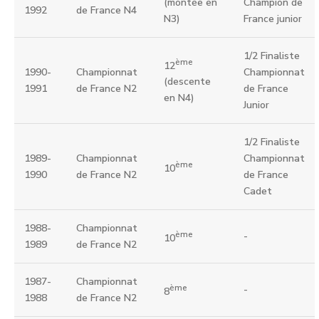
(montée en
Champion de
1992
de France N4
N3)
France junior
1/2 Finaliste
ème
12
1990-
Championnat
Championnat
(descente
1991
de France N2
de France
en N4)
Junior
1/2 Finaliste
1989-
Championnat
Championnat
ème
10
1990
de France N2
de France
Cadet
1988-
Championnat
ème
-
10
1989
de France N2
1987-
Championnat
ème
-
8
1988
de France N2