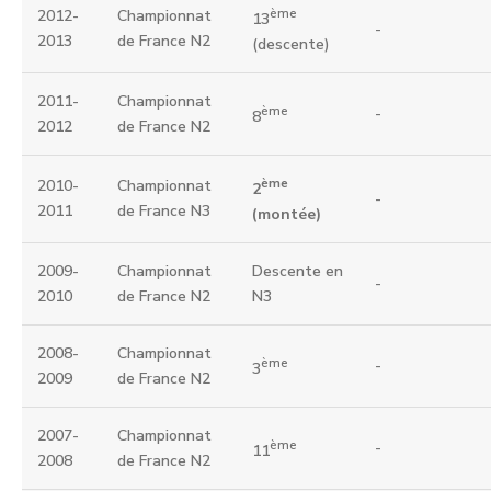
ème
2012-
Championnat
13
-
2013
de France N2
(descente)
2011-
Championnat
ème
-
8
2012
de France N2
ème
2010-
Championnat
2
-
2011
de France N3
(montée)
2009-
Championnat
Descente en
-
2010
de France N2
N3
2008-
Championnat
ème
-
3
2009
de France N2
2007-
Championnat
ème
-
11
2008
de France N2